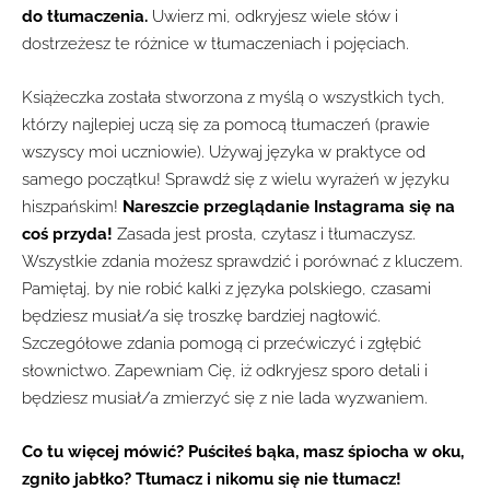
do tłumaczenia.
Uwierz mi, odkryjesz wiele słów i
dostrzeżesz te różnice w tłumaczeniach i pojęciach.
Książeczka została stworzona z myślą o wszystkich tych,
którzy najlepiej uczą się za pomocą tłumaczeń (prawie
wszyscy moi uczniowie). Używaj języka w praktyce od
samego początku! Sprawdź się z wielu wyrażeń w języku
hiszpańskim!
Nareszcie przeglądanie Instagrama się na
coś przyda!
Zasada jest prosta, czytasz i tłumaczysz.
Wszystkie zdania możesz sprawdzić i porównać z kluczem.
Pamiętaj, by nie robić kalki z języka polskiego, czasami
będziesz musiał/a się troszkę bardziej nagłowić.
Szczegółowe zdania pomogą ci przećwiczyć i zgłębić
słownictwo. Zapewniam Cię, iż odkryjesz sporo detali i
będziesz musiał/a zmierzyć się z nie lada wyzwaniem.
Co tu więcej mówić? Puściłeś bąka, masz śpiocha w oku,
zgniło jabłko? Tłumacz i nikomu się nie tłumacz!