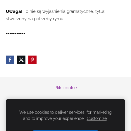
Uwaga!
To nie są wyjaśnienia gramatyczne, tytuł
stworzony na potrzeby rymu.
-----------
Pliki cookie
© 2019-2026 Españoleando con Doni
¡
Únete a mi mundo, en las redes sociales!
We use cookies to deliver services, for marketing
and to improve your experience.
Customize
Książki i e-booki do hiszpańskiego
Darmowe materiały
Insta
słówka