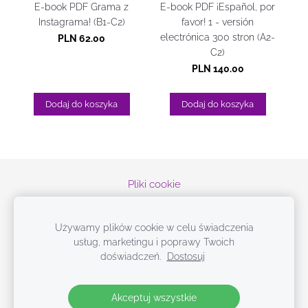
E-book PDF Grama z
E-book PDF ¡Español, por
Instagrama! (B1-C2)
favor! 1 - versión
electrónica 300 stron (A2-
PLN 62.00
C2)
PLN 140.00
Dodaj do koszyka
Dodaj do koszyka
Pliki cookie
© 2019-2026 Españoleando con Doni
Używamy plików cookie w celu świadczenia
¡
Únete a mi mundo, en las redes sociales!
usług, marketingu i poprawy Twoich
doświadczeń.
Dostosuj
Książki i e-booki do hiszpańskiego
Darmowe materiały
Insta
słówka
Akceptuj wszystkie