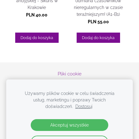
andyjskiej - Sikuris w
odmiana czasowników
Krakowie
nieregularnych w czasie
teraźniejszym! (A1-B1)
PLN 40.00
PLN 55.00
Dodaj do koszyka
Dodaj do koszyka
Pliki cookie
© 2019-2026 Españoleando con Doni
Używamy plików cookie w celu świadczenia
¡
Únete a mi mundo, en las redes sociales!
usług, marketingu i poprawy Twoich
doświadczeń.
Dostosuj
Książki i e-booki do hiszpańskiego
Darmowe materiały
Insta
słówka
Akceptuj wszystkie