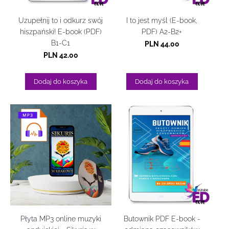
Uzupełnij to i odkurz swój
I to jest myśl (E-book,
hiszpański! E-book (PDF)
PDF) A2-B2+
B1-C1
PLN 44.00
PLN 42.00
Dodaj do koszyka
Dodaj do koszyka
Płyta MP3 online muzyki
Butownik PDF E-book -