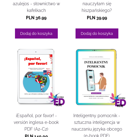
azulejos - słownictwo w
nauczyłam się
kafelkach
hiszpańskiego?
PLN 36.99
PLN 39.99
Dodaj do koszyka
Dodaj do koszyka
¡Español, por favor! -
Inteligentny pomocnik -
versión inglesa e-book
sztuczna inteligencja w
PDF (A2-C2)
nauczaniu języka obcego
(e-book PDF)
PLN 140.00