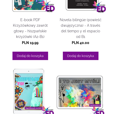
E-book PDF
Novela bilingüe (powieść
Krzyżówkowy zawrót
dwujęzyczna) - A través
głowy - hiszpańskie
del tiempo y el espacio
krzyżówki (A2-B1)
od B1
PLN 19.99
PLN 40.00
Dodaj do koszyka
Dodaj do koszyka