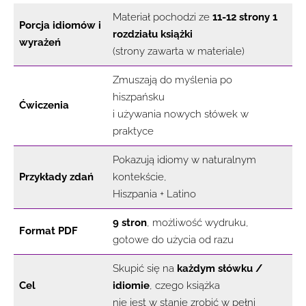
Materiał pochodzi ze
11-12 strony 1
Porcja idiomów i
rozdziału książki
wyrażeń
(strony zawarta w materiale)
Zmuszają do myślenia po
hiszpańsku
Ćwiczenia
i używania nowych słówek w
praktyce
Pokazują idiomy w naturalnym
Przykłady zdań
kontekście,
Hiszpania + Latino
9 stron
, możliwość wydruku,
Format PDF
gotowe do użycia od razu
Skupić się na
każdym słówku /
Cel
idiomie
, czego książka
nie jest w stanie zrobić w pełni