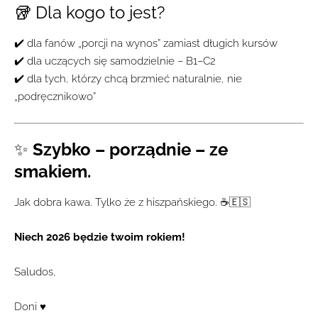
🥡 Dla kogo to jest?
✔️ dla fanów „porcji na wynos” zamiast długich kursów
✔️ dla uczących się samodzielnie – B1–C2
✔️ dla tych, którzy chcą brzmieć naturalnie, nie
„podręcznikowo”
✨
Szybko – porządnie – ze
smakiem.
Jak dobra kawa. Tylko że z hiszpańskiego. ☕️🇪🇸
Niech 2026 będzie twoim rokiem!
Saludos,
Doni ♥