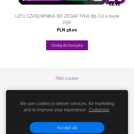
UŻYJ CZASOWNIKA, BO ZEGAR TYKA (B1-C1) e-book
PDF
PLN 38.00
Dodaj do koszyka
Pliki cookie
© 2019-2026 Españoleando con Doni
¡
Únete a mi mundo, en las redes sociales!
We use cookies to deliver services, for marketing
and to improve your experience.
Customize
Książki i e-booki do hiszpańskiego
Darmowe materiały
Insta
słówka
Accept all