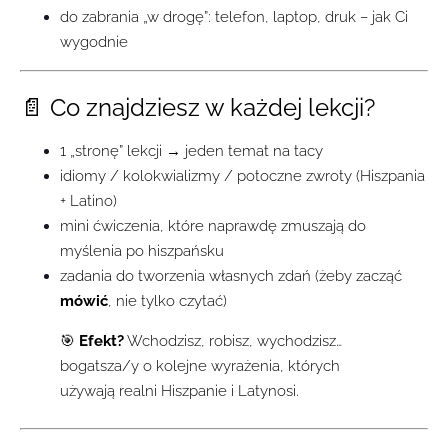
do zabrania „w drogę”: telefon, laptop, druk – jak Ci
wygodnie
📄 Co znajdziesz w każdej lekcji?
1 „stronę” lekcji → jeden temat na tacy
idiomy / kolokwializmy / potoczne zwroty (Hiszpania
+ Latino)
mini ćwiczenia, które naprawdę zmuszają do
myślenia po hiszpańsku
zadania do tworzenia własnych zdań (żeby zacząć
mówić
, nie tylko czytać)
🎯
Efekt?
Wchodzisz, robisz, wychodzisz…
bogatsza/y o kolejne wyrażenia, których
używają realni Hiszpanie i Latynosi.