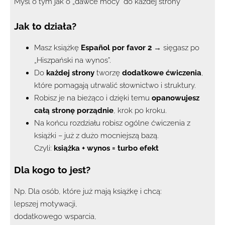
Myśl o tym jak o „dawce mocy” do każdej strony
Jak to działa?
Masz książkę
Español por favor 2
→ sięgasz po
„Hiszpański na wynos”.
Do
każdej strony
tworzę
dodatkowe ćwiczenia
,
które pomagają utrwalić słownictwo i struktury.
Robisz je na bieżąco i dzięki temu
opanowujesz
całą stronę porządnie
, krok po kroku.
Na końcu rozdziału robisz ogólne ćwiczenia z
książki – już z dużo mocniejszą bazą.
Czyli:
książka + wynos = turbo efekt
Dla kogo to jest?
Np. Dla osób, które już mają książkę i chcą:
lepszej motywacji,
dodatkowego wsparcia,